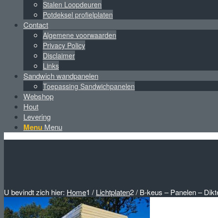
Stalen Loopdeuren
Potdeksel profielplaten
Contact
Algemene voorwaarden
Privacy Policy
Disclaimer
Links
Sandwich wandpanelen
Toepassing Sandwichpanelen
Webshop
Hout
Levering
Menu
Menu
U bevindt zich hier:
Home
1
/
Lichtplaten
2
/
B-keus – Panelen – Dik