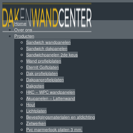
Home
Over ons
Producten
Sandwich wandpanelen
Sandwich dakpanelen
Sandwichpanelen 2de keus
Wand profielplaten
Eternit Golfplaten
Dak profielplaten
Dakpanprofielplaten
Dakgoten
HKC – WPC wandpanelen
Akupanelen – Lattenwand
Hout
Lichtplaten
Bevestigingsmaterialen en afdichting
Zetwerken
Pvc marmerlook platen 3 mm.