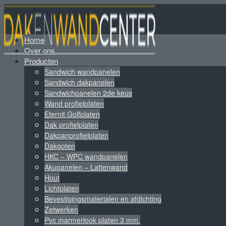
Home
Over ons
Producten
Sandwich wandpanelen
Sandwich dakpanelen
Sandwichpanelen 2de keus
Wand profielplaten
Eternit Golfplaten
Dak profielplaten
Dakpanprofielplaten
Dakgoten
HKC – WPC wandpanelen
Akupanelen – Lattenwand
Hout
Lichtplaten
Bevestigingsmaterialen en afdichting
Zetwerken
Pvc marmerlook platen 3 mm.