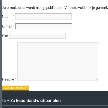
Je e-mailadres wordt niet gepubliceerd.
Vereiste velden zijn gemar
Naam
*
E-mail
*
Site
Reactie
*
1e + 2e keus Sandwichpanelen