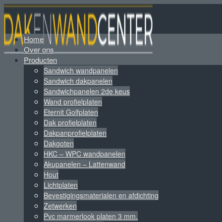
Home
Over ons
Producten
Sandwich wandpanelen
Sandwich dakpanelen
Sandwichpanelen 2de keus
Wand profielplaten
Eternit Golfplaten
Dak profielplaten
Dakpanprofielplaten
Dakgoten
HKC – WPC wandpanelen
Akupanelen – Lattenwand
Hout
Lichtplaten
Bevestigingsmaterialen en afdichting
Zetwerken
Pvc marmerlook platen 3 mm.