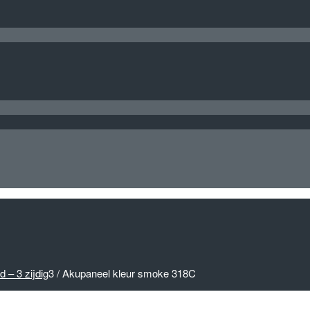
 – 3 zijdig
3
/
Akupaneel kleur smoke 318C