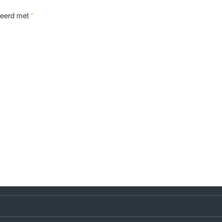
keerd met
*