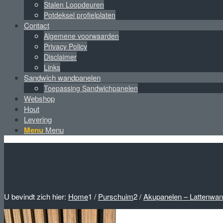
Stalen Loopdeuren
Potdeksel profielplaten
Contact
Algemene voorwaarden
Privacy Policy
Disclaimer
Links
Sandwich wandpanelen
Toepassing Sandwichpanelen
Webshop
Hout
Levering
Menu
Menu
U bevindt zich hier:
Home
1
/
Purschuim
2
/
Akupanelen – Lattenwand