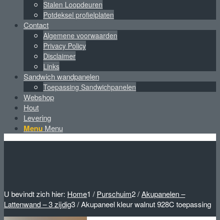
Stalen Loopdeuren
Potdeksel profielplaten
Contact
Algemene voorwaarden
Privacy Policy
Disclaimer
Links
Sandwich wandpanelen
Toepassing Sandwichpanelen
Webshop
Hout
Levering
Menu
Menu
U bevindt zich hier:
Home
1
/
Purschuim
2
/
Akupanelen –
Lattenwand – 3 zijdig
3
/
Akupaneel kleur walnut 928C toepassing