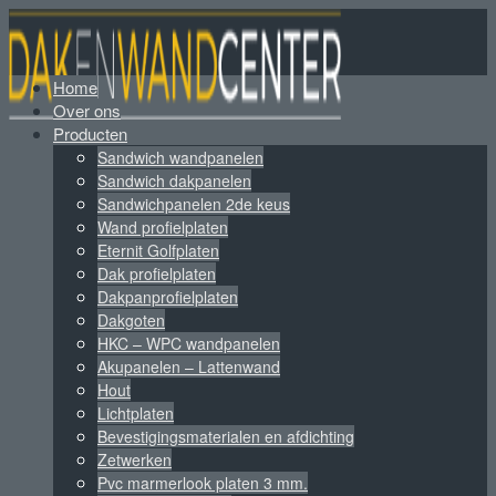
Home
Over ons
Producten
Sandwich wandpanelen
Sandwich dakpanelen
Sandwichpanelen 2de keus
Wand profielplaten
Eternit Golfplaten
Dak profielplaten
Dakpanprofielplaten
Dakgoten
HKC – WPC wandpanelen
Akupanelen – Lattenwand
Hout
Lichtplaten
Bevestigingsmaterialen en afdichting
Zetwerken
Pvc marmerlook platen 3 mm.