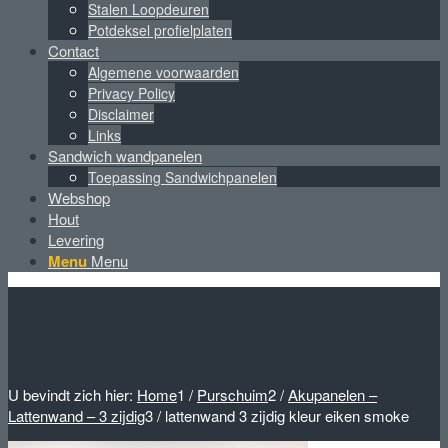
Stalen Loopdeuren
Potdeksel profielplaten
Contact
Algemene voorwaarden
Privacy Policy
Disclaimer
Links
Sandwich wandpanelen
Toepassing Sandwichpanelen
Webshop
Hout
Levering
Menu
Menu
U bevindt zich hier:
Home
1
/
Purschuim
2
/
Akupanelen –
Lattenwand – 3 zijdig
3
/
lattenwand 3 zijdig kleur eiken smoke