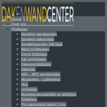
Home
Over ons
Producten
Sandwich wandpanelen
Sandwich dakpanelen
Sandwichpanelen 2de keus
Wand profielplaten
Eternit Golfplaten
Dak profielplaten
Dakpanprofielplaten
Dakgoten
HKC – WPC wandpanelen
Akupanelen – Lattenwand
Hout
Lichtplaten
Bevestigingsmaterialen en afdichting
Zetwerken
Pvc marmerlook platen 3 mm.