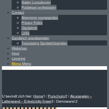
Stalen Loopdeuren
Potdeksel profielplaten
Contact
Algemene voorwaarden
Privacy Policy
Disclaimer
Links
Sandwich wandpanelen
Toepassing Sandwichpanelen
Webshop
Hout
Levering
Menu
Menu
U bevindt zich hier:
Home
1
/
Purschuim
2
/
Akupanelen –
Lattenwand – Enkelzijdig fineer
3
/
Demowand 2