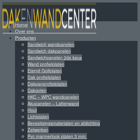
Home
Over ons
Producten
Sandwich wandpanelen
Sandwich dakpanelen
Sandwichpanelen 2de keus
Wand profielplaten
Eternit Golfplaten
Dak profielplaten
Dakpanprofielplaten
Dakgoten
HKC – WPC wandpanelen
Akupanelen – Lattenwand
Hout
Lichtplaten
Bevestigingsmaterialen en afdichting
Zetwerken
Pvc marmerlook platen 3 mm.