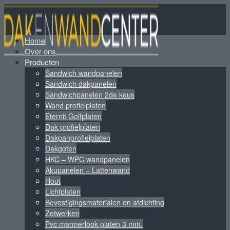
Home
Over ons
Producten
Sandwich wandpanelen
Sandwich dakpanelen
Sandwichpanelen 2de keus
Wand profielplaten
Eternit Golfplaten
Dak profielplaten
Dakpanprofielplaten
Dakgoten
HKC – WPC wandpanelen
Akupanelen – Lattenwand
Hout
Lichtplaten
Bevestigingsmaterialen en afdichting
Zetwerken
Pvc marmerlook platen 3 mm.