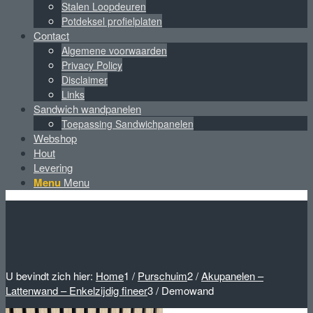
Stalen Loopdeuren
Potdeksel profielplaten
Contact
Algemene voorwaarden
Privacy Policy
Disclaimer
Links
Sandwich wandpanelen
Toepassing Sandwichpanelen
Webshop
Hout
Levering
Menu
Menu
U bevindt zich hier:
Home
1
/
Purschuim
2
/
Akupanelen –
Lattenwand – Enkelzijdig fineer
3
/
Demowand