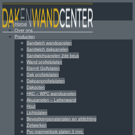
Home
Over ons
Producten
Sandwich wandpanelen
Sandwich dakpanelen
Sandwichpanelen 2de keus
Wand profielplaten
Eternit Golfplaten
Dak profielplaten
Dakpanprofielplaten
Dakgoten
HKC – WPC wandpanelen
Akupanelen – Lattenwand
Hout
Lichtplaten
Bevestigingsmaterialen en afdichting
Zetwerken
Pvc marmerlook platen 3 mm.