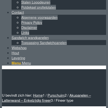
Stalen Loopdeuren
Potdeksel profielplaten
Contact
Algemene voorwaarden
Privacy Policy
Disclaimer
Links
Sandwich wandpanelen
Toepassing Sandwichpanelen
Webshop
Hout
Levering
Menu
Menu
U bevindt zich hier:
Home
1
/
Purschuim
2
/
Akupanelen –
Lattenwand – Enkelzijdig fineer
3
/
Fineer type