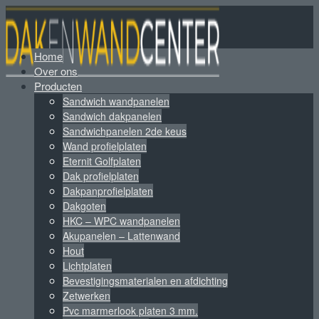
Home
Over ons
Producten
Sandwich wandpanelen
Sandwich dakpanelen
Sandwichpanelen 2de keus
Wand profielplaten
Eternit Golfplaten
Dak profielplaten
Dakpanprofielplaten
Dakgoten
HKC – WPC wandpanelen
Akupanelen – Lattenwand
Hout
Lichtplaten
Bevestigingsmaterialen en afdichting
Zetwerken
Pvc marmerlook platen 3 mm.