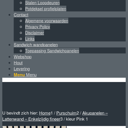
Stalen Loopdeuren
Potdeksel profielplaten
Contact
Algemene voorwaarden
Privacy Policy
Disclaimer
Links
Sandwich wandpanelen
Toepassing Sandwichpanelen
Webshop
Hout
Levering
Menu
Menu
U bevindt zich hier:
Home
1
/
Purschuim
2
/
Akupanelen –
Lattenwand – Enkelzijdig fineer
3
/
kleur Pink 1