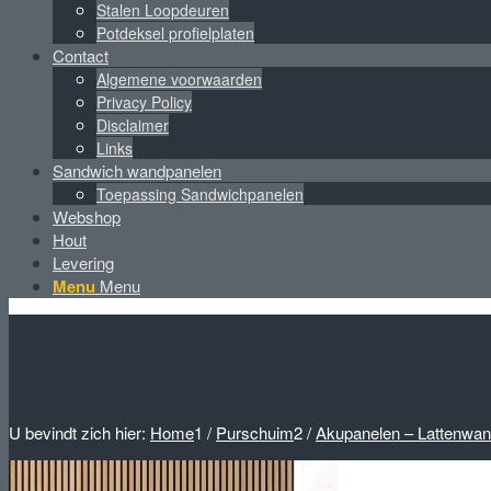
Stalen Loopdeuren
Potdeksel profielplaten
Contact
Algemene voorwaarden
Privacy Policy
Disclaimer
Links
Sandwich wandpanelen
Toepassing Sandwichpanelen
Webshop
Hout
Levering
Menu
Menu
U bevindt zich hier:
Home
1
/
Purschuim
2
/
Akupanelen – Lattenwa