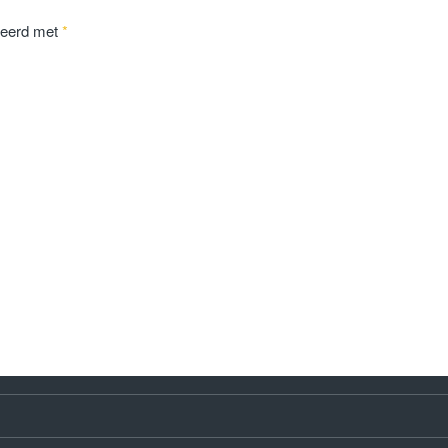
keerd met
*