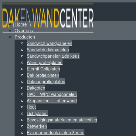
Home
Over ons
Producten
Sandwich wandpanelen
Sandwich dakpanelen
Sandwichpanelen 2de keus
Wand profielplaten
Eternit Golfplaten
Dak profielplaten
Dakpanprofielplaten
Dakgoten
HKC – WPC wandpanelen
Akupanelen – Lattenwand
Hout
Lichtplaten
Bevestigingsmaterialen en afdichting
Zetwerken
Pvc marmerlook platen 3 mm.