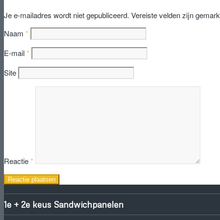
Je e-mailadres wordt niet gepubliceerd.
Vereiste velden zijn gemar
Naam
*
E-mail
*
Site
Reactie
*
1e + 2e keus Sandwichpanelen