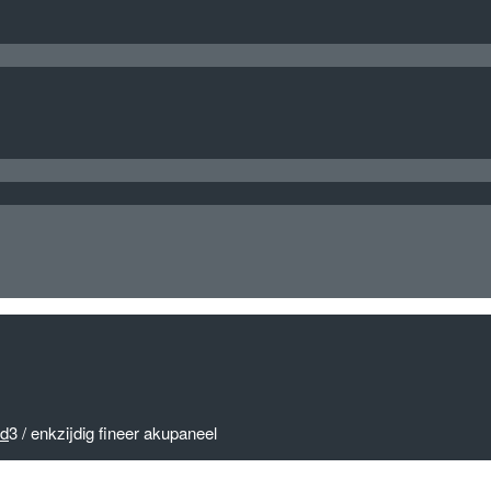
nd
3
/
enkzijdig fineer akupaneel