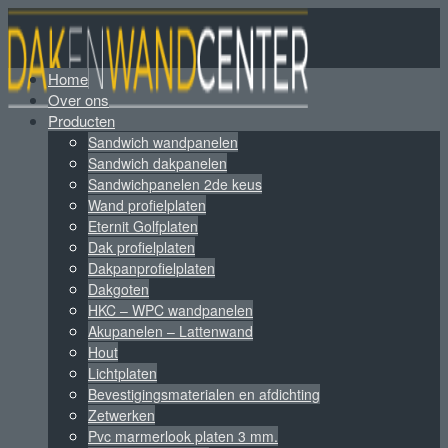
Home
Over ons
Producten
Sandwich wandpanelen
Sandwich dakpanelen
Sandwichpanelen 2de keus
Wand profielplaten
Eternit Golfplaten
Dak profielplaten
Dakpanprofielplaten
Dakgoten
HKC – WPC wandpanelen
Akupanelen – Lattenwand
Hout
Lichtplaten
Bevestigingsmaterialen en afdichting
Zetwerken
Pvc marmerlook platen 3 mm.