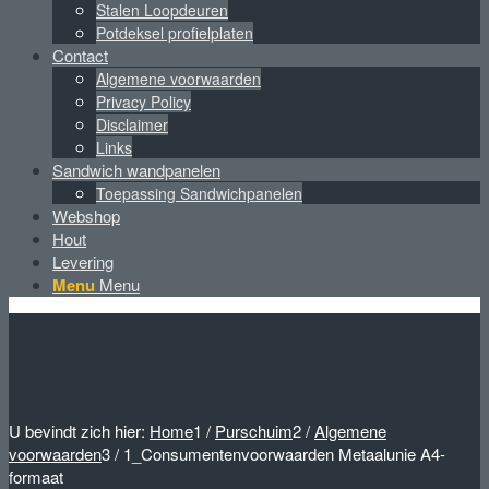
Stalen Loopdeuren
Potdeksel profielplaten
Contact
Algemene voorwaarden
Privacy Policy
Disclaimer
Links
Sandwich wandpanelen
Toepassing Sandwichpanelen
Webshop
Hout
Levering
Menu
Menu
U bevindt zich hier:
Home
1
/
Purschuim
2
/
Algemene
voorwaarden
3
/
1_Consumentenvoorwaarden Metaalunie A4-
formaat