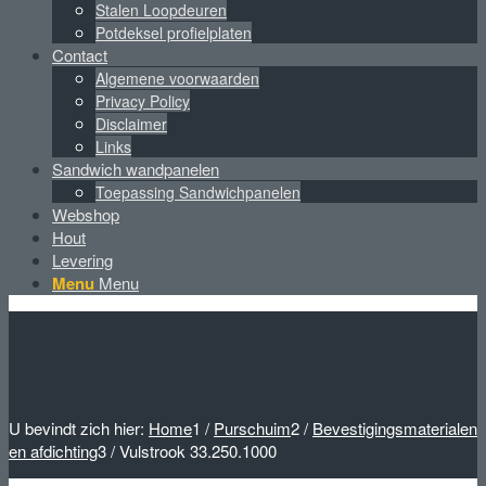
Stalen Loopdeuren
Potdeksel profielplaten
Contact
Algemene voorwaarden
Privacy Policy
Disclaimer
Links
Sandwich wandpanelen
Toepassing Sandwichpanelen
Webshop
Hout
Levering
Menu
Menu
U bevindt zich hier:
Home
1
/
Purschuim
2
/
Bevestigingsmaterialen
en afdichting
3
/
Vulstrook 33.250.1000