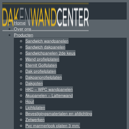
Home
Over ons
Producten
Sandwich wandpanelen
Sandwich dakpanelen
Sandwichpanelen 2de keus
Wand profielplaten
Eternit Golfplaten
Dak profielplaten
Dakpanprofielplaten
Dakgoten
HKC – WPC wandpanelen
Akupanelen – Lattenwand
Hout
Lichtplaten
Bevestigingsmaterialen en afdichting
Zetwerken
Pvc marmerlook platen 3 mm.