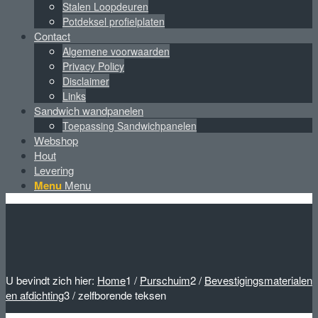
Stalen Loopdeuren
Potdeksel profielplaten
Contact
Algemene voorwaarden
Privacy Policy
Disclaimer
Links
Sandwich wandpanelen
Toepassing Sandwichpanelen
Webshop
Hout
Levering
Menu
Menu
U bevindt zich hier:
Home
1
/
Purschuim
2
/
Bevestigingsmaterialen
en afdichting
3
/
zelfborende teksen