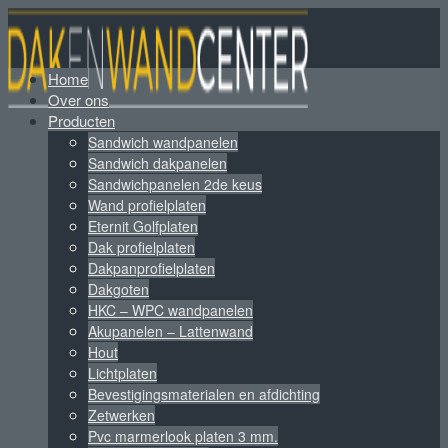
Home
Over ons
Producten
Sandwich wandpanelen
Sandwich dakpanelen
Sandwichpanelen 2de keus
Wand profielplaten
Eternit Golfplaten
Dak profielplaten
Dakpanprofielplaten
Dakgoten
HKC – WPC wandpanelen
Akupanelen – Lattenwand
Hout
Lichtplaten
Bevestigingsmaterialen en afdichting
Zetwerken
Pvc marmerlook platen 3 mm.