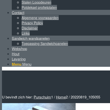
Stalen Loopdeuren
Potdeksel profielplaten
Contact
Algemene voorwaarden
Privacy Policy
Disclaimer
Links
Sandwich wandpanelen
Toepassing Sandwichpanelen
Webshop
Hout
Levering
Menu
Menu
U bevindt zich hier:
Purschuim
1
/
Home
2
/
20220819_105055