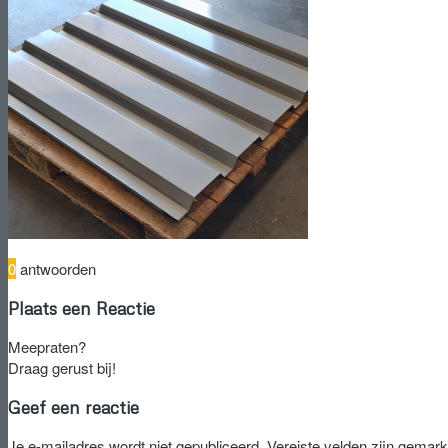
0
antwoorden
Plaats een Reactie
Meepraten?
Draag gerust bij!
Geef een reactie
Je e-mailadres wordt niet gepubliceerd.
Vereiste velden zijn gemar