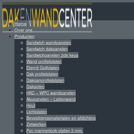
Home
Over ons
Producten
Sandwich wandpanelen
Sandwich dakpanelen
Sandwichpanelen 2de keus
Wand profielplaten
Eternit Golfplaten
Dak profielplaten
Dakpanprofielplaten
Dakgoten
HKC – WPC wandpanelen
Akupanelen – Lattenwand
Hout
Lichtplaten
Bevestigingsmaterialen en afdichting
Zetwerken
Pvc marmerlook platen 3 mm.