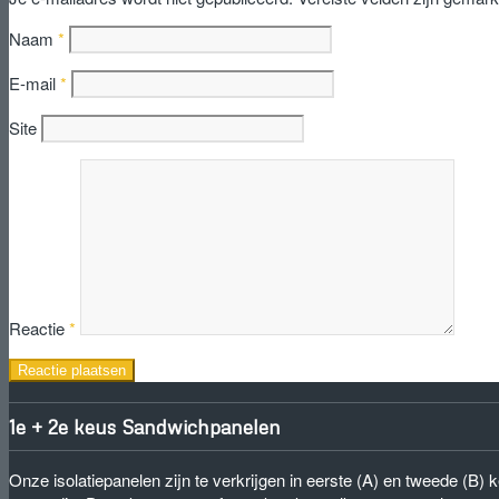
Naam
*
E-mail
*
Site
Reactie
*
1e + 2e keus Sandwichpanelen
Onze isolatiepanelen zijn te verkrijgen in eerste (A) en tweede (B