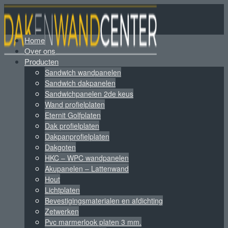
Home
Over ons
Producten
Sandwich wandpanelen
Sandwich dakpanelen
Sandwichpanelen 2de keus
Wand profielplaten
Eternit Golfplaten
Dak profielplaten
Dakpanprofielplaten
Dakgoten
HKC – WPC wandpanelen
Akupanelen – Lattenwand
Hout
Lichtplaten
Bevestigingsmaterialen en afdichting
Zetwerken
Pvc marmerlook platen 3 mm.