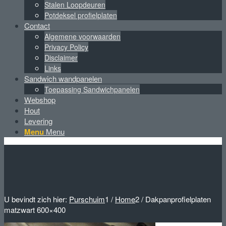
Stalen Loopdeuren
Potdeksel profielplaten
Contact
Algemene voorwaarden
Privacy Policy
Disclaimer
Links
Sandwich wandpanelen
Toepassing Sandwichpanelen
Webshop
Hout
Levering
Menu
Menu
U bevindt zich hier:
Purschuim
1
/
Home
2
/
Dakpanprofielplaten
matzwart 600×400