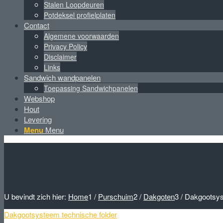
Stalen Loopdeuren
Potdeksel profielplaten
Contact
Algemene voorwaarden
Privacy Policy
Disclaimer
Links
Sandwich wandpanelen
Toepassing Sandwichpanelen
Webshop
Hout
Levering
Menu
Menu
U bevindt zich hier:
Home
1
/
Purschuim
2
/
Dakgoten
3
/
Dakgootsys
Dakgootsysteem technische folder