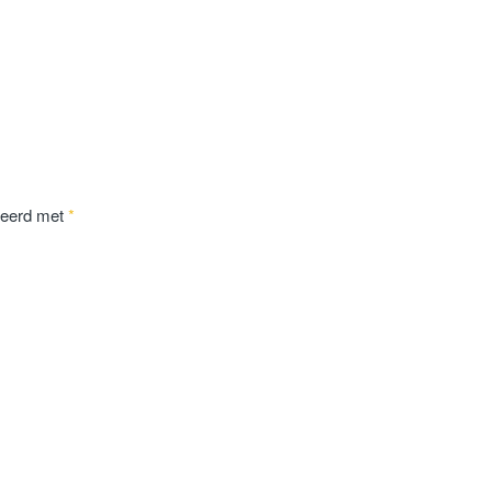
keerd met
*