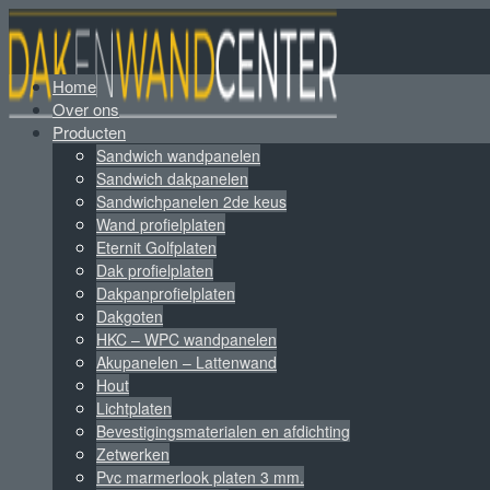
Home
Over ons
Producten
Sandwich wandpanelen
Sandwich dakpanelen
Sandwichpanelen 2de keus
Wand profielplaten
Eternit Golfplaten
Dak profielplaten
Dakpanprofielplaten
Dakgoten
HKC – WPC wandpanelen
Akupanelen – Lattenwand
Hout
Lichtplaten
Bevestigingsmaterialen en afdichting
Zetwerken
Pvc marmerlook platen 3 mm.