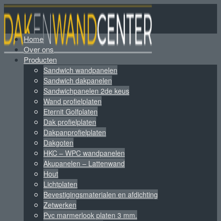
Home
Over ons
Producten
Sandwich wandpanelen
Sandwich dakpanelen
Sandwichpanelen 2de keus
Wand profielplaten
Eternit Golfplaten
Dak profielplaten
Dakpanprofielplaten
Dakgoten
HKC – WPC wandpanelen
Akupanelen – Lattenwand
Hout
Lichtplaten
Bevestigingsmaterialen en afdichting
Zetwerken
Pvc marmerlook platen 3 mm.