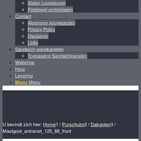
Stalen Loopdeuren
Potdeksel profielplaten
Contact
Algemene voorwaarden
Privacy Policy
Disclaimer
Links
Sandwich wandpanelen
Toepassing Sandwichpanelen
Webshop
Hout
Levering
Menu
Menu
U bevindt zich hier:
Home
1
/
Purschuim
2
/
Dakgoten
3
/
Mastgoot_antraciet_125_88_front