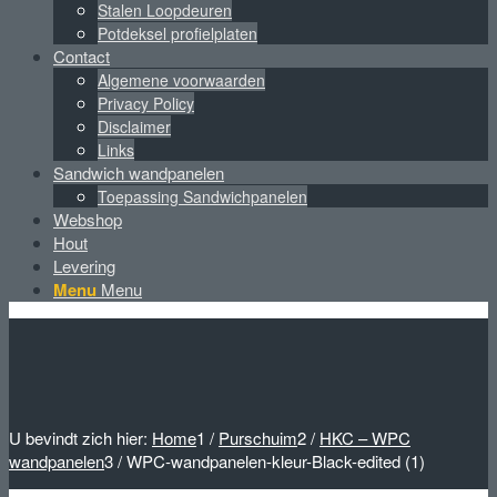
Stalen Loopdeuren
Potdeksel profielplaten
Contact
Algemene voorwaarden
Privacy Policy
Disclaimer
Links
Sandwich wandpanelen
Toepassing Sandwichpanelen
Webshop
Hout
Levering
Menu
Menu
U bevindt zich hier:
Home
1
/
Purschuim
2
/
HKC – WPC
wandpanelen
3
/
WPC-wandpanelen-kleur-Black-edited (1)