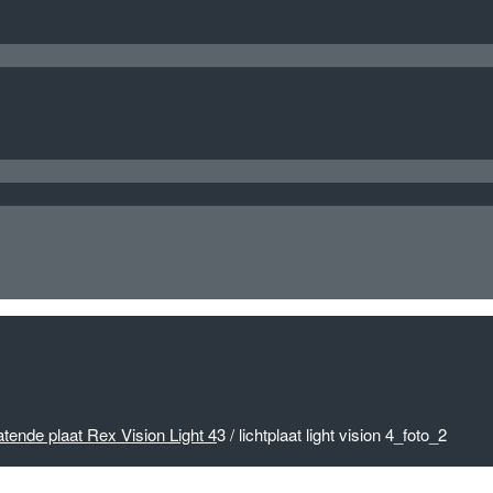
atende plaat Rex Vision Light 4
3
/
lichtplaat light vision 4_foto_2