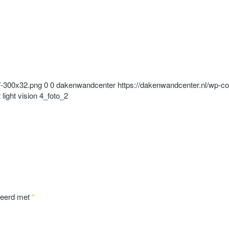
W-300x32.png
0
0
dakenwandcenter
https://dakenwandcenter.nl/wp-
t light vision 4_foto_2
keerd met
*