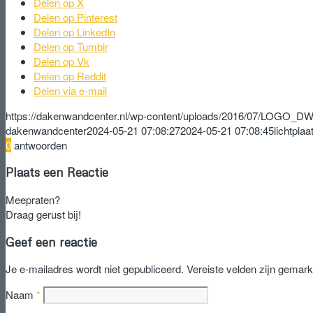
Delen op X
Delen op Pinterest
Delen op LinkedIn
Delen op Tumblr
Delen op Vk
Delen op Reddit
Delen via e-mail
https://dakenwandcenter.nl/wp-content/uploads/2016/07/LOGO_D
dakenwandcenter
2024-05-21 07:08:27
2024-05-21 07:08:45
lichtplaa
0
antwoorden
Plaats een Reactie
Meepraten?
Draag gerust bij!
Geef een reactie
Je e-mailadres wordt niet gepubliceerd.
Vereiste velden zijn gemar
Naam
*