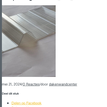
/
/
mei 21, 2024
0 Reacties
door
dakenwandcenter
Deel dit stuk
Delen op Facebook