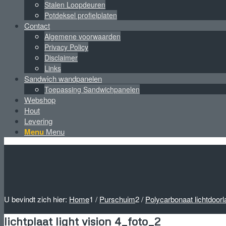
Stalen Loopdeuren
Potdeksel profielplaten
Contact
Algemene voorwaarden
Privacy Policy
Disclaimer
Links
Sandwich wandpanelen
Toepassing Sandwichpanelen
Webshop
Hout
Levering
Menu
Menu
U bevindt zich hier:
Home
1
/
Purschuim
2
/
Polycarbonaat lichtdoorl
lichtplaat light vision 4_foto_2