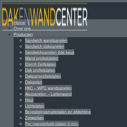
Home
Over ons
Producten
Sandwich wandpanelen
Sandwich dakpanelen
Sandwichpanelen 2de keus
Wand profielplaten
Eternit Golfplaten
Dak profielplaten
Dakpanprofielplaten
Dakgoten
HKC – WPC wandpanelen
Akupanelen – Lattenwand
Hout
Lichtplaten
Bevestigingsmaterialen en afdichting
Zetwerken
Pvc marmerlook platen 3 mm.