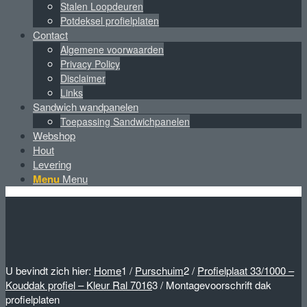
Stalen Loopdeuren
Potdeksel profielplaten
Contact
Algemene voorwaarden
Privacy Policy
Disclaimer
Links
Sandwich wandpanelen
Toepassing Sandwichpanelen
Webshop
Hout
Levering
Menu
Menu
U bevindt zich hier:
Home
1
/
Purschuim
2
/
Profielplaat 33/1000 –
Kouddak profiel – Kleur Ral 7016
3
/
Montagevoorschrift dak
profielplaten