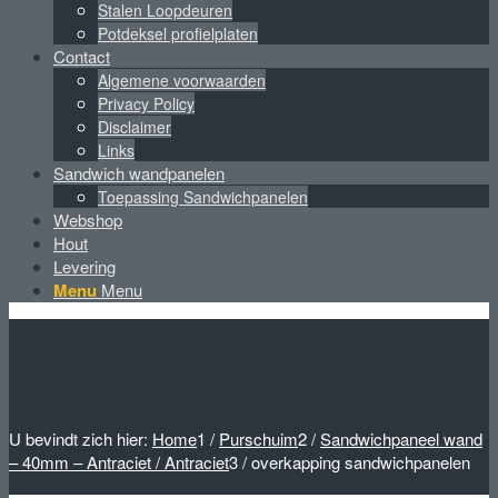
Stalen Loopdeuren
Potdeksel profielplaten
Contact
Algemene voorwaarden
Privacy Policy
Disclaimer
Links
Sandwich wandpanelen
Toepassing Sandwichpanelen
Webshop
Hout
Levering
Menu
Menu
U bevindt zich hier:
Home
1
/
Purschuim
2
/
Sandwichpaneel wand
– 40mm – Antraciet / Antraciet
3
/
overkapping sandwichpanelen