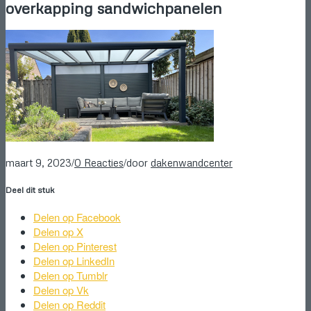
overkapping sandwichpanelen
/
/
maart 9, 2023
0 Reacties
door
dakenwandcenter
Deel dit stuk
Delen op Facebook
Delen op X
Delen op Pinterest
Delen op LinkedIn
Delen op Tumblr
Delen op Vk
Delen op Reddit