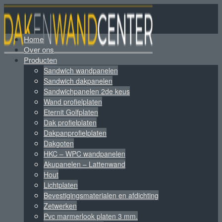
Home
Over ons
Producten
Sandwich wandpanelen
Sandwich dakpanelen
Sandwichpanelen 2de keus
Wand profielplaten
Eternit Golfplaten
Dak profielplaten
Dakpanprofielplaten
Dakgoten
HKC – WPC wandpanelen
Akupanelen – Lattenwand
Hout
Lichtplaten
Bevestigingsmaterialen en afdichting
Zetwerken
Pvc marmerlook platen 3 mm.