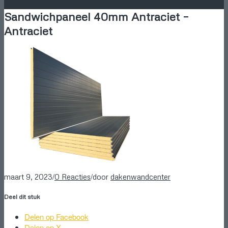
Sandwichpaneel 40mm Antraciet –
Antraciet
/
/
maart 9, 2023
0 Reacties
door
dakenwandcenter
Deel dit stuk
Delen op Facebook
Delen op X