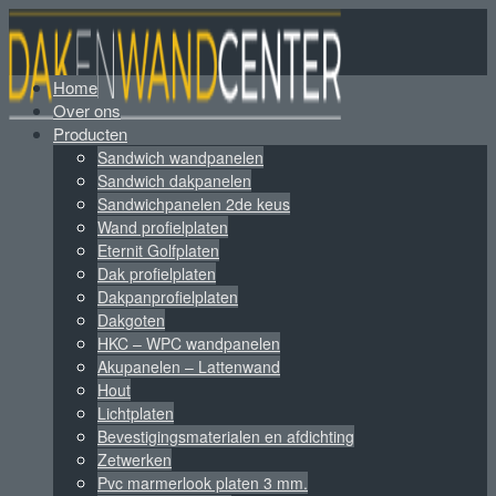
Home
Over ons
Producten
Sandwich wandpanelen
Sandwich dakpanelen
Sandwichpanelen 2de keus
Wand profielplaten
Eternit Golfplaten
Dak profielplaten
Dakpanprofielplaten
Dakgoten
HKC – WPC wandpanelen
Akupanelen – Lattenwand
Hout
Lichtplaten
Bevestigingsmaterialen en afdichting
Zetwerken
Pvc marmerlook platen 3 mm.