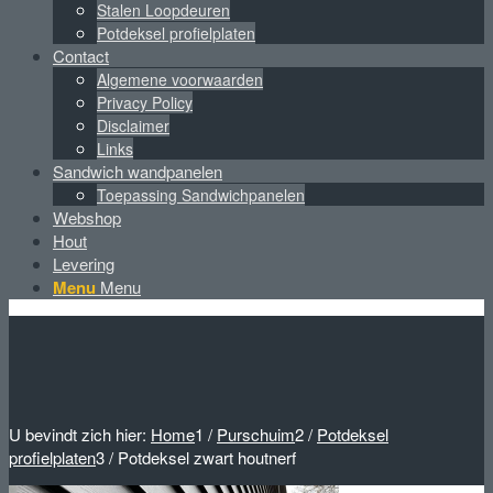
Stalen Loopdeuren
Potdeksel profielplaten
Contact
Algemene voorwaarden
Privacy Policy
Disclaimer
Links
Sandwich wandpanelen
Toepassing Sandwichpanelen
Webshop
Hout
Levering
Menu
Menu
U bevindt zich hier:
Home
1
/
Purschuim
2
/
Potdeksel
profielplaten
3
/
Potdeksel zwart houtnerf