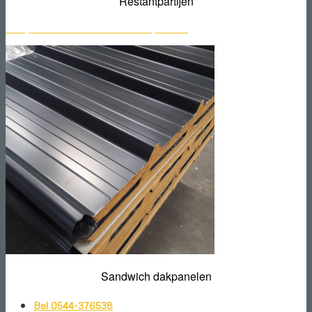
Restantpartijen
Bekijk het aanbod sandwich dakpanelen
Sandwich dakpanelen
Bel 0544-376538