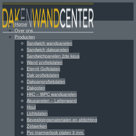
Home
Over ons
Producten
Sandwich wandpanelen
Sandwich dakpanelen
Sandwichpanelen 2de keus
Wand profielplaten
Eternit Golfplaten
Dak profielplaten
Dakpanprofielplaten
Dakgoten
HKC – WPC wandpanelen
Akupanelen – Lattenwand
Hout
Lichtplaten
Bevestigingsmaterialen en afdichting
Zetwerken
Pvc marmerlook platen 3 mm.