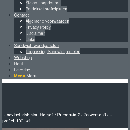
Stalen Loopdeuren
Potdeksel profielplaten
Contact
Algemene voorwaarden
Privacy Policy
Disclaimer
Links
Sandwich wandpanelen
Toepassing Sandwichpanelen
Webshop
Hout
Levering
Menu
Menu
U bevindt zich hier:
Home
1
/
Purschuim
2
/
Zetwerken
3
/
U-
profiel_100_wit