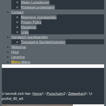
Stalen Loopdeuren
Potdeksel profielplaten
Contact
Algemene voorwaarden
Privacy Policy
Disclaimer
Links
Sandwich wandpanelen
Toepassing Sandwichpanelen
Webshop
Hout
Levering
Menu
Menu
U bevindt zich hier:
Home
1
/
Purschuim
2
/
Zetwerken
3
/
U-
profiel_60_wit