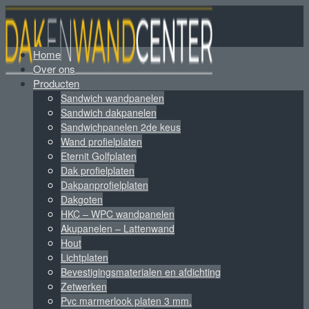
Home
Over ons
Producten
Sandwich wandpanelen
Sandwich dakpanelen
Sandwichpanelen 2de keus
Wand profielplaten
Eternit Golfplaten
Dak profielplaten
Dakpanprofielplaten
Dakgoten
HKC – WPC wandpanelen
Akupanelen – Lattenwand
Hout
Lichtplaten
Bevestigingsmaterialen en afdichting
Zetwerken
Pvc marmerlook platen 3 mm.